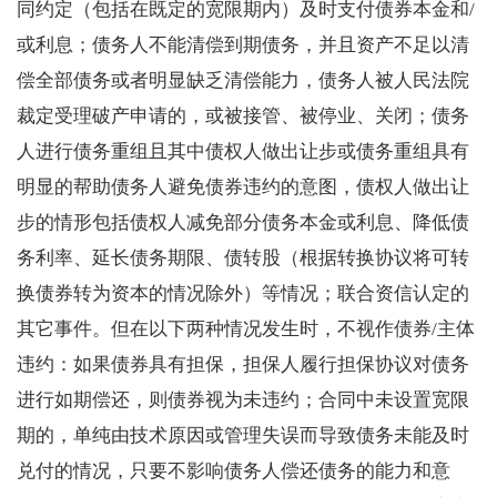
同约定（包括在既定的宽限期内）及时支付债券本金和/
或利息；债务人不能清偿到期债务，并且资产不足以清
偿全部债务或者明显缺乏清偿能力，债务人被人民法院
裁定受理破产申请的，或被接管、被停业、关闭；债务
人进行债务重组且其中债权人做出让步或债务重组具有
明显的帮助债务人避免债券违约的意图，债权人做出让
步的情形包括债权人减免部分债务本金或利息、降低债
务利率、延长债务期限、债转股（根据转换协议将可转
换债券转为资本的情况除外）等情况；联合资信认定的
其它事件。但在以下两种情况发生时，不视作债券/主体
违约：如果债券具有担保，担保人履行担保协议对债务
进行如期偿还，则债券视为未违约；合同中未设置宽限
期的，单纯由技术原因或管理失误而导致债务未能及时
兑付的情况，只要不影响债务人偿还债务的能力和意