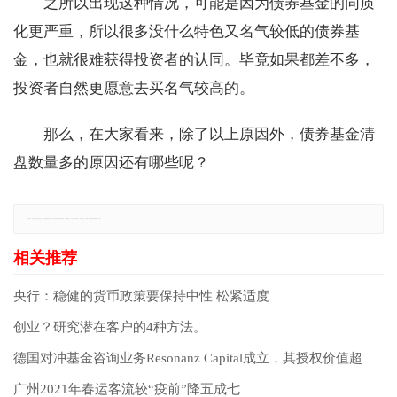
之所以出现这种情况，可能是因为债券基金的同质
化更严重，所以很多没什么特色又名气较低的债券基
金，也就很难获得投资者的认同。毕竟如果都差不多，
投资者自然更愿意去买名气较高的。
那么，在大家看来，除了以上原因外，债券基金清
盘数量多的原因还有哪些呢？
免责声明：本网站所有信息仅供参考，不做交易和服务的根据，如自行使用本网资料发生偏差，本站概不负责，亦不负任何法律责任。如有侵权行为，请第一时间联系我们修改或删除，多谢。
央行：稳健的货币政策要保持中性 松紧适度
创业？研究潜在客户的4种方法。
德国对冲基金咨询业务Resonanz Capital成立，其授权价值超过10亿欧元
广州2021年春运客流较“疫前”降五成七