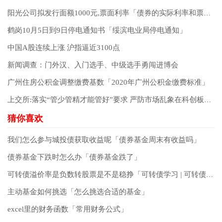
阳光公司拟发行面额1000元,票面利率「债券的实际利率和票面利率」
鹤岗10月5日到9日停电通知书「绥滨电业局停电通知」
中国A股连续上涨 沪指逼近3100点
新闻调查：门外汉、入门选手、中级选手勇闯进博会
广州住房公积金调整缴费基数「2020年广州公积金缴费标准」
上交所:落实“管少管精才能管好”要求 严防市场乱象在科创板重演
我们怎么参与城投债获取收益呢「债券基金周末有收益吗」
债券基金下跌时怎么办「债券基金跌了」
可转债溢价率是负数转股票是不是稳挣「可转债学习 | 可转债如何转股 溢价率越低 转股的收益就越高」
主动基金如何挑选「怎么挑选合适的基金」
excel里的财务函数「常用财务公式」