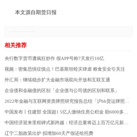
本文源自期货日报
免责声明：本网站所有信息仅供参考，不做交易和服务的根据，如自行使用本网资料发生偏差，本站概不负责，亦不负任何法律责任。如有侵权行为，请第一时间联系我们修改或删除，多谢。
央行数字货币遭疯狂炒作 假APP号称7天发行10亿
视频：密集恐惧症慎点！巴基斯坦蝗灾肆虐 粮食安全引关注
外汇局：继续稳步扩大金融市场双向开放和互联互通
企业债和金融债的区别「企业债与公司债的区别和联系」
2022年金融与互联网资质牌照研究报告总结「沪bh货运牌照不限行吗」
中国发布丨住建部 全国超1 5亿人缴纳住房公积金 助6000多万人贷款购房
中国经济迎来里程碑式新跨越：经济总量将迈上百万亿元新台阶
辽宁二胎政策出炉 拟增加60天产假还给托费