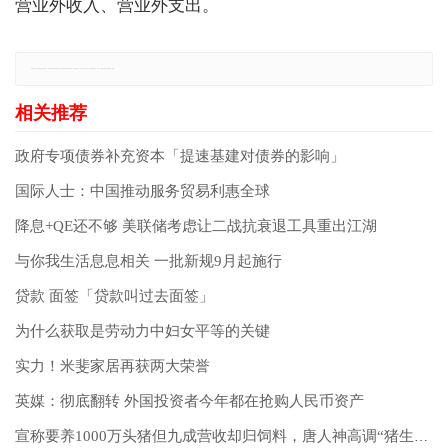
营业外收入、营业外支出。
免责声明：本网站所有信息仅供参考，不做交易和服务的根据，如自行使用本网资料发生偏差，本站概不负责，亦不负任何法律责任。如有侵权行为，请第一时间联系我们修改或删除，多谢。
政府专项债券补充资本「提速基建对债券的影响」
国际人士：中国推动服务贸易利惠全球
降息+QE还不够 美联储考虑让二战抗衰退工具重出江湖
与你我生活息息相关 一批新规9月起施行
贷款 面签「贷款叫过去面签」
为什么获取是劳动力中妇女平等的关键
实力！米斐家居再获两大荣誉
英媒：彻底翻转 外国投资者今年都在抢购人民币资产
宣称要养1000万头猪但九成营收却归饲料，唐人神高调“猪生意”背后的“减持经”