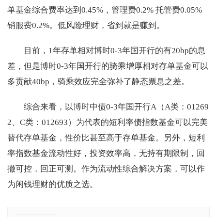
单基金综合费率达到0.45%，管理费0.2% 托管费0.05%
销服费0.2%。低风险理财，省到就是赚到。
目前，1年存单相对博时0-3年国开行的有20bp的息
差，但是博时0-3年国开行的骑乘增厚相对存单基金可以
多贡献40bp，骑乘效应完全弥补了静态票息之差。
综合来看，以博时中债0-3年国开行A（A类：01269
2、C类：012693）为代表的短利率债指数基金可以完美
替代存单基金，性价比甚至高于存单基金。另外，短利
率指数基金流动性好，投资效率高，无持有期限制，回
撤可控，回正可测。作为流动性综合解决方案，可以作
为闲钱理财的优质之选。
免责声明：本网站所有信息仅供参考，不做交易和服务的根据，如自行使用本网资料发生偏差，本站概不负责，亦不负任何法律责任。如有侵权行为，请第一时间联系我们修改或删除，多谢。