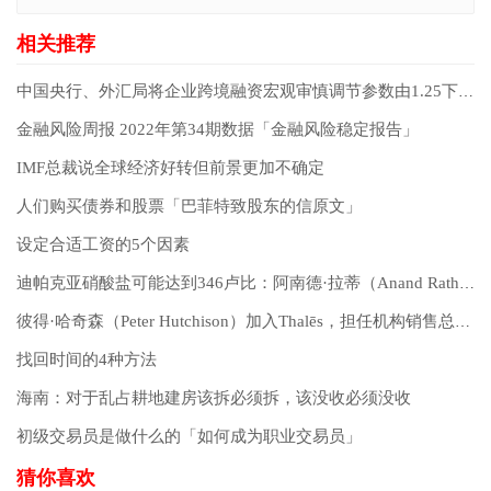
中国央行、外汇局将企业跨境融资宏观审慎调节参数由1.25下调至1
金融风险周报 2022年第34期数据「金融风险稳定报告」
IMF总裁说全球经济好转但前景更加不确定
人们购买债券和股票「巴菲特致股东的信原文」
设定合适工资的5个因素
迪帕克亚硝酸盐可能达到346卢比：阿南德·拉蒂（Anand Rathi）
彼得·哈奇森（Peter Hutchison）加入Thalēs，担任机构销售总经理
找回时间的4种方法
海南：对于乱占耕地建房该拆必须拆，该没收必须没收
初级交易员是做什么的「如何成为职业交易员」